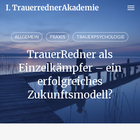
Men
Skip
to
main
content
ALLGEMEIN
PRAXIS
TRAUERPSYCHOLOGIE
TrauerRedner als
Einzelkämpfer – ein
erfolgreiches
Zukunftsmodell?