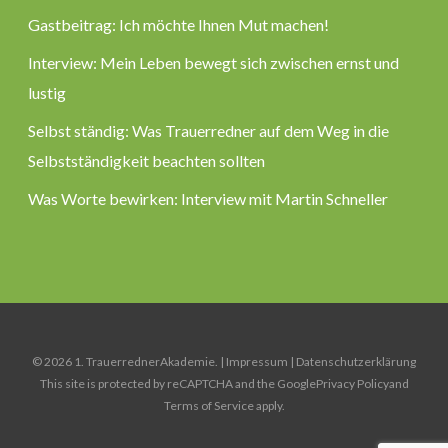
Gastbeitrag: Ich möchte Ihnen Mut machen!
Interview: Mein Leben bewegt sich zwischen ernst und
lustig
Selbst ständig: Was Trauerredner auf dem Weg in die
Selbstständigkeit beachten sollten
Was Worte bewirken: Interview mit Martin Schneller
© 2026 1. TrauerrednerAkademie. |
Impressum
|
Datenschutzerklärung
This site is protected by reCAPTCHA and the Google
Privacy Policy
and
Terms of Service
apply.