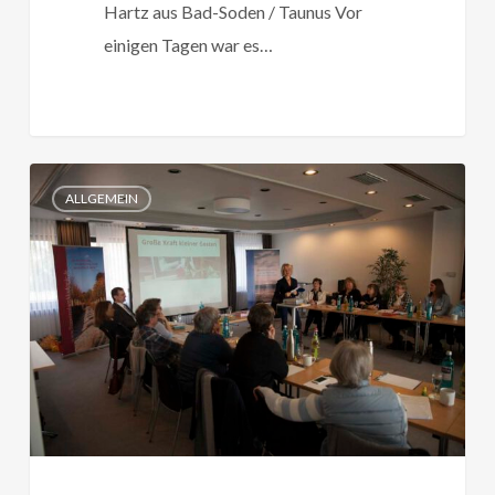
Hartz aus Bad-Soden / Taunus Vor
einigen Tagen war es…
Unser
ALLGEMEIN
Netzwerktreffen
–
eine
runde
Sache!