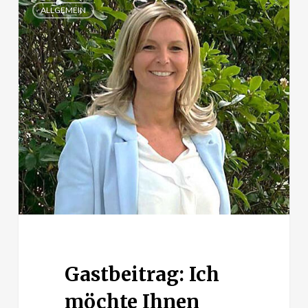
ALLGEMEIN
Ich
möchte
Ihnen
Mut
machen!
Gastbeitrag: Ich
möchte Ihnen