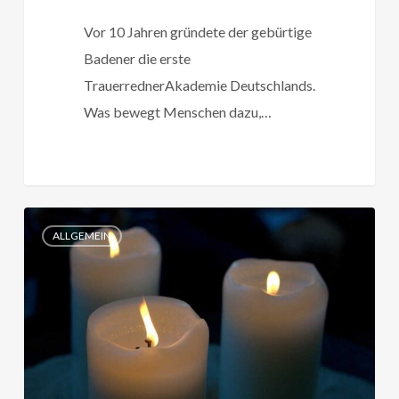
Vor 10 Jahren gründete der gebürtige
Badener die erste
TrauerrednerAkademie Deutschlands.
Was bewegt Menschen dazu,…
Der
ALLGEMEIN
neue
Beruf
des
Trauerredners
–
Bericht