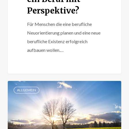
Perspektive?
Für Menschen die eine berufliche
Neuorientierung planen und eine neue
berufliche Existenz erfolgreich
aufbauen wollen.…
Die
ALLGEMEIN
ewige
Angst
vor
dem
Neuen