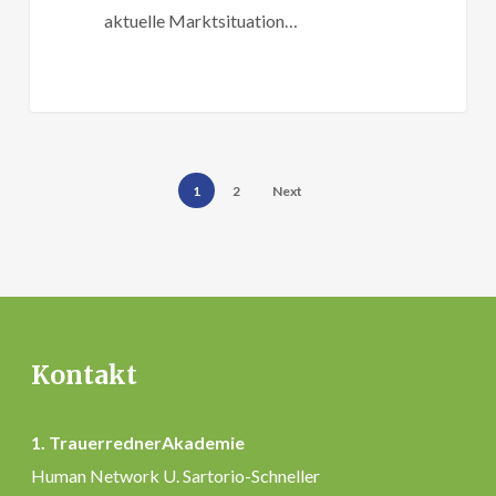
aktuelle Marktsituation…
1
2
Next
Kontakt
1. TrauerrednerAkademie
Human Network U. Sartorio-Schneller