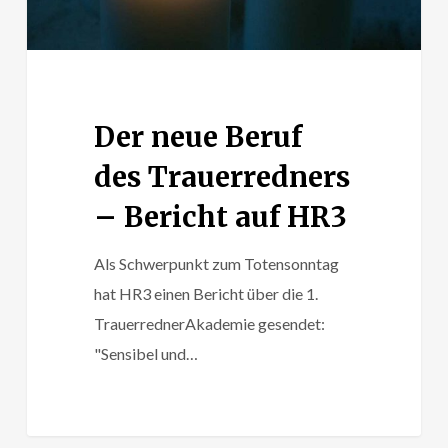
auf
HR3
Der neue Beruf
des Trauerredners
– Bericht auf HR3
Als Schwerpunkt zum Totensonntag
hat HR3 einen Bericht über die 1.
TrauerrednerAkademie gesendet:
"Sensibel und…