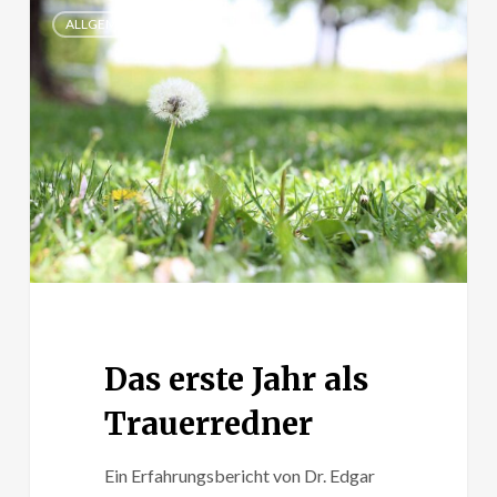
Das
ALLGEMEIN
erste
Jahr
als
Trauerredner
Das erste Jahr als
Trauerredner
Ein Erfahrungsbericht von Dr. Edgar