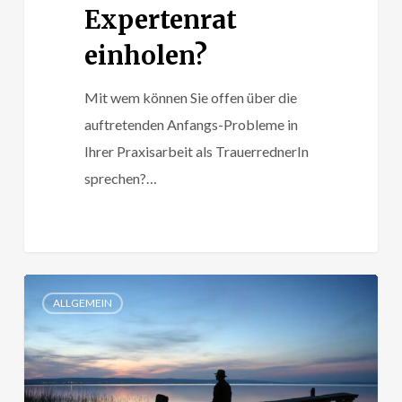
Expertenrat
einholen?
Mit wem können Sie offen über die
auftretenden Anfangs-Probleme in
Ihrer Praxisarbeit als TrauerrednerIn
sprechen?…
TrauerRedner
ALLGEMEIN
als
Einzelkämpfer
–
ein