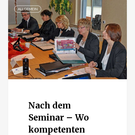
Nach
ALLGEMEIN
dem
Seminar
–
Wo
kompetenten
Expertenrat
einholen?
Nach dem
Seminar – Wo
kompetenten