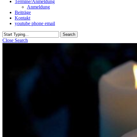
Termine/Anmeldung
Anmeldung
Beiträge
Kontakt
youtube
phone
email
Search
Close Search