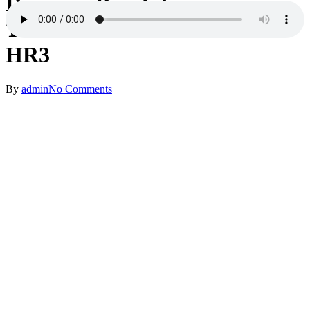
Der neue Beruf des
Trauerredners – Bericht auf
HR3
By
admin
No Comments