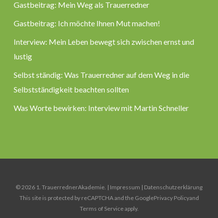
Gastbeitrag: Mein Weg als Trauerredner
Gastbeitrag: Ich möchte Ihnen Mut machen!
Interview: Mein Leben bewegt sich zwischen ernst und
lustig
Selbst ständig: Was Trauerredner auf dem Weg in die
Selbstständigkeit beachten sollten
Was Worte bewirken: Interview mit Martin Schneller
© 2026 1. TrauerrednerAkademie. |
Impressum
|
Datenschutzerklärung
This site is protected by reCAPTCHA and the Google
Privacy Policy
and
Terms of Service
apply.