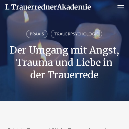
Men
Skip
to
main
content
PRAXIS
TRAUERPSYCHOLOGIE
Der Umgang mit Angst,
Trauma und Liebe in
der Trauerrede